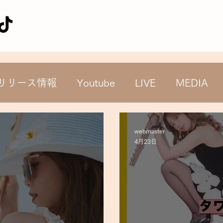
HOME
Dulcis Vita
RELEASE
リリース情報
Youtube
LIVE
MEDIA
webmaster
4月23日