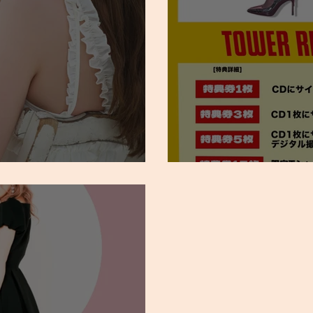
 Vita』2026/9/2 CD発売!!
【SUAI】『Swingin’