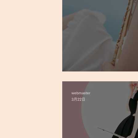
SUAI New 3rd Album『Dulcis
webmaster
3月22日