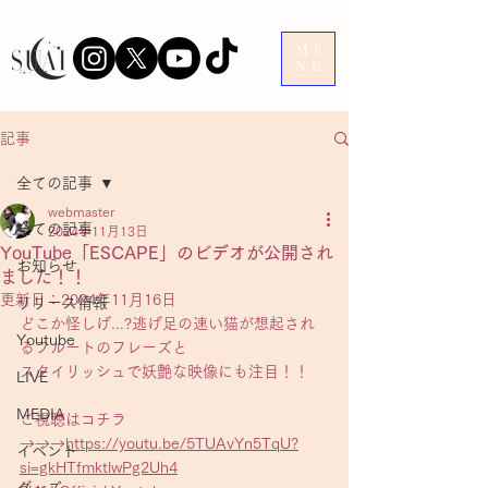
ME
NU
記事
全ての記事
webmaster
全ての記事
2024年11月13日
YouTube「ESCAPE」のビデオが公開され
お知らせ
ました！！
更新日：
2024年11月16日
リリース情報
どこか怪しげ...?逃げ足の速い猫が想起され
Youtube
るフルートのフレーズと
スタイリッシュで妖艶な映像にも注目！！
LIVE
MEDIA
ご視聴はコチラ
→→→
https://youtu.be/5TUAvYn5TqU?
イベント
si=gkHTfmktlwPg2Uh4