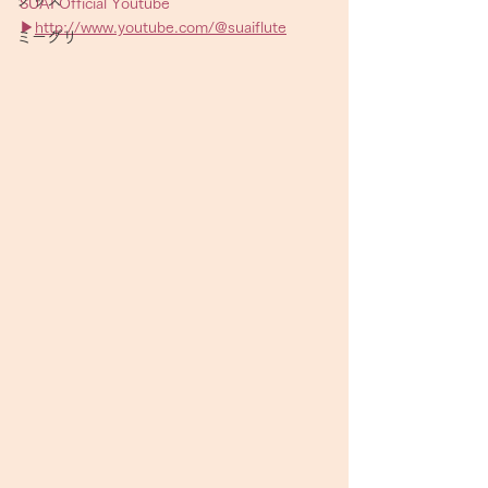
グッズ
SUAI Official Youtube 
▶︎
http://www.youtube.com/@suaiflute
ミーグリ