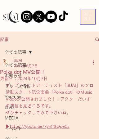
ME
NU
記事
全ての記事
SUAI
全ての記事
2023年8月7日
Polka dot MV公開！
お知らせ
更新日：
2024年10月7日
ポップフルートアーティスト「SUAI」のソロ
リリース情報
活動スタート記念楽曲「Polka dot」のMusic 
Youtube
Videoが公開されました！！アクターだいず
の演技も見どころです。
LIVE
ぜひチェックしてみて下さいね。
MEDIA
▶︎
https://youtu.be/kynI4tQqe5s
イベント