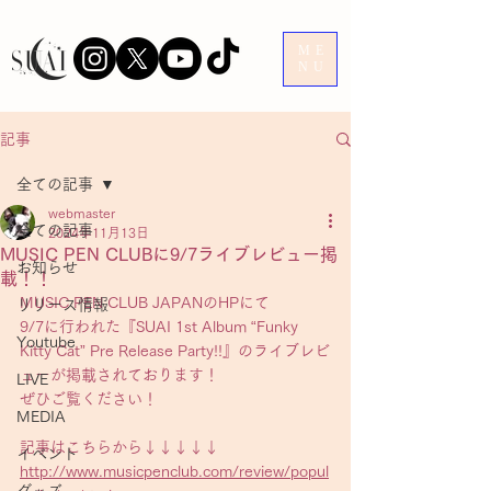
ME
NU
記事
全ての記事
webmaster
全ての記事
2024年11月13日
MUSIC PEN CLUBに9/7ライブレビュー掲
お知らせ
載！！
MUSIC PEN CLUB JAPANのHPにて
リリース情報
9/7に行われた『SUAI 1st Album “Funky 
Youtube
Kitty Cat” Pre Release Party!!』のライブレビ
ューが掲載されております！
LIVE
ぜひご覧ください！
MEDIA
記事はこちらから↓↓↓↓↓
イベント
http://www.musicpenclub.com/review/popul