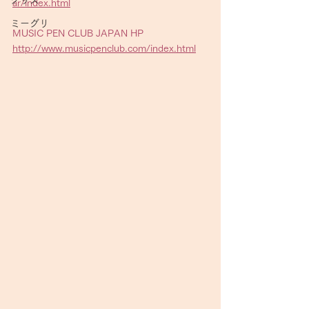
グッズ
ar/index.html
ミーグリ
MUSIC PEN CLUB JAPAN HP
http://www.musicpenclub.com/index.html