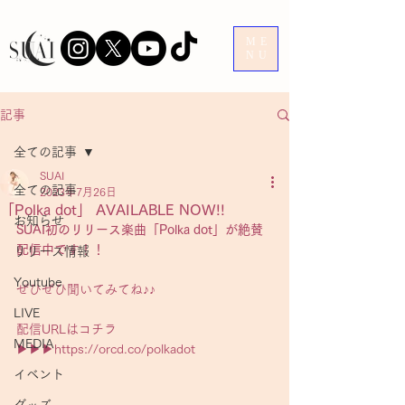
ME
NU
記事
全ての記事
SUAI
全ての記事
2023年7月26日
「Polka dot」 AVAILABLE NOW!!
お知らせ
SUAI初のリリース楽曲「Polka dot」が絶賛
配信中です！！
リリース情報
Youtube
ぜひぜひ聞いてみてね♪♪
LIVE
配信URLはコチラ 
MEDIA
▶︎▶︎▶︎
https://orcd.co/polkadot
イベント