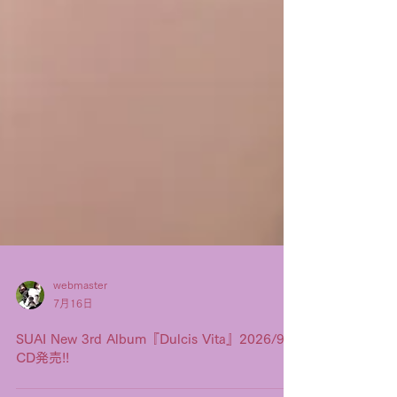
webmaster
7月16日
SUAI New 3rd Album『Dulcis Vita』2026/9/2
CD発売!!